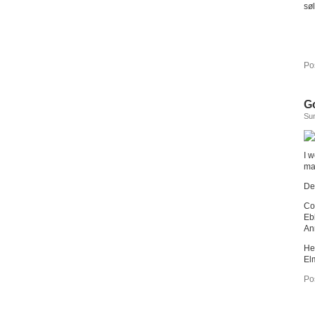
sø
Po
G
Sun
I 
ma
Det
Co
Eb
An
He
El
Po