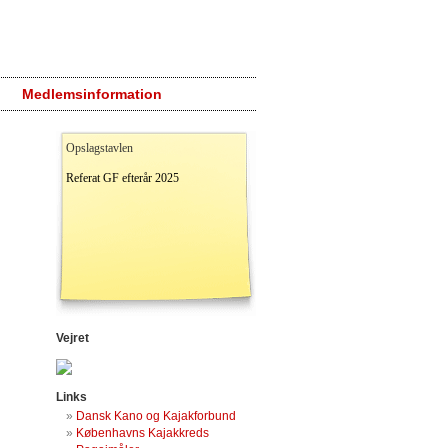
Medlemsinformation
Opslagstavlen
Referat GF efterår 2025
Vejret
Links
Dansk Kano og Kajakforbund
Københavns Kajakkreds