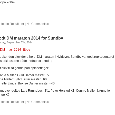
lv på 200m.
sted in
Resultater
|
No Comments »
odt DM maraton 2014 for Sundby
day, September 7th, 2014
weekenden blev der afholdt DM maraton i Hvidovre. Sundby var godt repræsenteret 
sterklasserne både lørdag og søndag.
 blev til følgende podieplaceringer:
nnie Møller: Guld Damer master +50
be Møller: Sølv Herrer master +60
nette Elmue, Bronze Damer master +40
rudover deltog Lars Rønnebech K1, Peter Hersted K1, Connie Møller & Annette
mue K2
sted in
Resultater
|
No Comments »