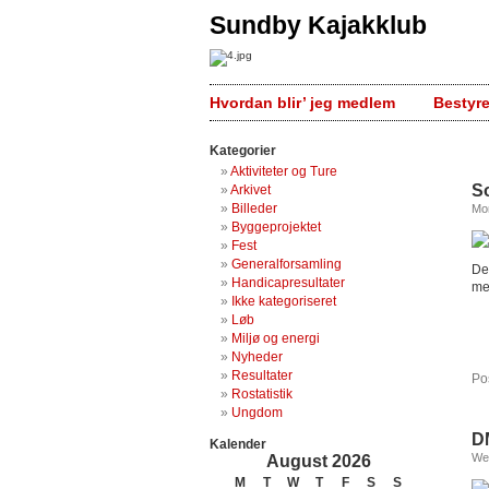
Sundby Kajakklub
Hvordan blir’ jeg medlem
Bestyr
Kategorier
Aktiviteter og Ture
S
Arkivet
Billeder
Mon
Byggeprojektet
Fest
Generalforsamling
De
Handicapresultater
me
Ikke kategoriseret
Løb
Miljø og energi
Nyheder
Resultater
Po
Rostatistik
Ungdom
D
Kalender
We
August 2026
M
T
W
T
F
S
S