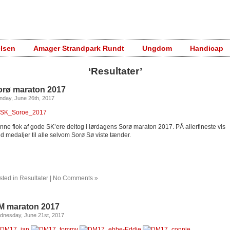
elsen
Amager Strandpark Rundt
Ungdom
Handicap
‘Resultater’
orø maraton 2017
day, June 26th, 2017
nne flok af gode SK’ere deltog i lørdagens Sorø maraton 2017. PÅ allerfineste vis
d medaljer til alle selvom Sorø Sø viste tænder.
sted in
Resultater
|
No Comments »
M maraton 2017
dnesday, June 21st, 2017