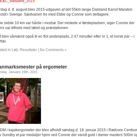
rdag d. 8. august blev 2015-udgaven af det 55km lange Dalsland Kanot Maraton
holdt i Sverige. Sædvanen tro med Ebbe og Connie som deltagere.
De sidste 10 km var hårde i modsø. Der mistede vi førstepladsen, siger Connie der
ers var tilfreds med løbet og præstationen.
 blev såmænd også til en flot andenplads, 2:47 minutter efter nr 1, et norsk par – i
fski.
sted in
Løb
,
Resultater
|
No Comments »
anmarksmester på ergometer
day, January 19th, 2015
l DM i kajakergometer der blev afholdt søndag d. 18. januar 2015 i Rødovre Centru
v Sundby et par medaljer hjem ved Connie der vandt guld i damer masters 500m o