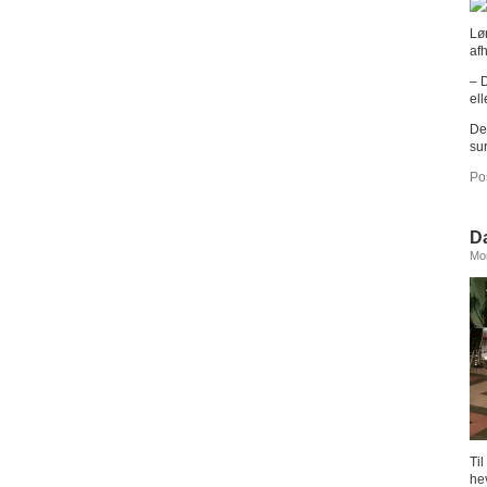
Lø
af
– 
ell
Det
sur
Po
D
Mon
Ti
he