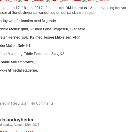
ekenden 17.-18. juni 2017 afholdtes der DM i maraton i Vallensbæk, og der var
sser af Sundbytrøjer på vandet- og en del på skamlen også.
ndby var på skamlen med følgende:
onnie Møller: guld, K2 med Lene Thygesen, Gladsaxe
Peter Hersted: sølv, K2 med Jesper Mikkelsen, ARK
bbe Møller: Sølv, K1
Ebbe Møller og Eddie Pedersen: Sølv, K2
Connie Møller: bronze, K1
lykke til medaljetagerne.
sted in
Resultater
|
No Comments »
alslandnyheder
dnesday, August 12th, 2015