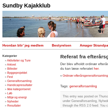
Sundby Kajakklub
Hvordan blir’ jeg medlem
Bestyrelsen
Amager Strandpa
Referat fra efterår
Kategorier
Aktiviteter og Ture
Der blev afholdt ordinær efterå
Arkivet
du kan læse referatet
her
.
Billeder
Byggeprojektet
«
Ordinær efterårsgeneralforsamlin
Fest
Generalforsamling
Handicapresultater
Tags:
generalforsamling
Ikke kategoriseret
Løb
This entry was posted on Thursd
Miljø og energi
under
Generalforsamling
,
Nyhed
Nyheder
through the
RSS 2.0
feed. You c
Resultater