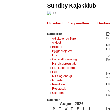
Sundby Kajakklub
Hvordan blir’ jeg medlem
Bestyr
E
Kategorier
Oct
Aktiviteter og Ture
Arkivet
De
Billeder
fi
Byggeprojektet
Fest
Ta
Generalforsamling
Po
Handicapresultater
Ikke kategoriseret
Løb
F
Miljø og energi
Apr
Nyheder
Du
Resultater
Rostatistik
Ta
Ungdom
Po
Kalender
August 2026
I
M
T
W
T
F
S
S