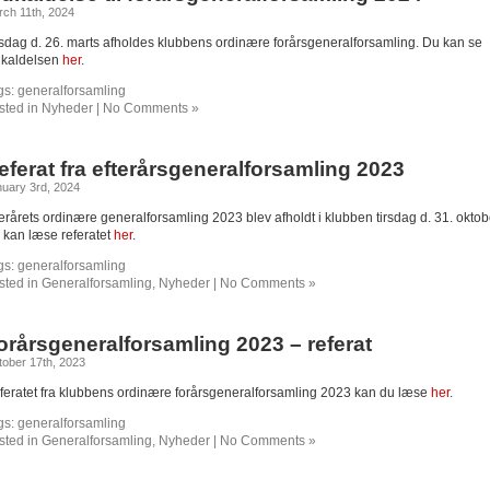
ch 11th, 2024
rsdag d. 26. marts afholdes klubbens ordinære forårsgeneralforsamling. Du kan se
dkaldelsen
her
.
gs:
generalforsamling
sted in
Nyheder
|
No Comments »
eferat fra efterårsgeneralforsamling 2023
uary 3rd, 2024
terårets ordinære generalforsamling 2023 blev afholdt i klubben tirsdag d. 31. oktob
 kan læse referatet
her
.
gs:
generalforsamling
sted in
Generalforsamling
,
Nyheder
|
No Comments »
orårsgeneralforsamling 2023 – referat
ober 17th, 2023
feratet fra klubbens ordinære forårsgeneralforsamling 2023 kan du læse
her
.
gs:
generalforsamling
sted in
Generalforsamling
,
Nyheder
|
No Comments »