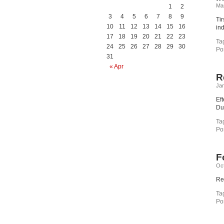
Mar
1
2
3
4
5
6
7
8
9
Ti
10
11
12
13
14
15
16
in
17
18
19
20
21
22
23
Ta
24
25
26
27
28
29
30
Po
31
« Apr
R
Jan
Ef
Du
Ta
Po
F
Oct
Re
Ta
Po