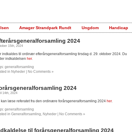
elsen
Amager Strandpark Rundt
Ungdom
Handicap
fterårsgeneralforsamling 2024
ober 15th, 2024
r indkaldes til ordinær efterårsgeneralforsamling tirsdag d. 29. oktober 2024. Du
nder indkaldelsen
her
.
gs:
generalforsamling
sted in
Nyheder
|
No Comments »
orårsgeneralforsamling 2024
il 14th, 2024
 kan læse referatet fra den ordinære forårsgeneralforsamling 2024
her
.
gs:
generalforsamling
sted in
Generalforsamling
,
Nyheder
|
No Comments »
ndkaldelse til forårsgeneralforsamling 2024