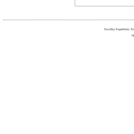
Sundby Kajakklub, A
H