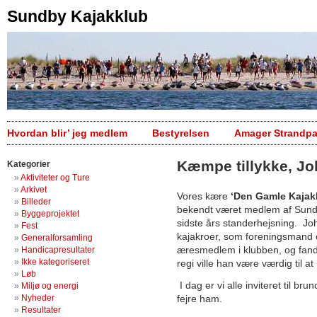
Sundby Kajakklub
Hvordan blir’ jeg medlem
Bestyrelsen
Amager Strandpa
Kæmpe tillykke, Jo
Kategorier
Aktiviteter og Ture
Arkivet
Vores kære
‘Den Gamle KajakR
Billeder
bekendt været medlem af Sundby 
Byggeprojektet
sidste års standerhejsning. Joh
Fest
kajakroer, som foreningsmand 
Generalforsamling
æresmedlem i klubben, og fand
Handicapresultater
Ikke kategoriseret
regi ville han være værdig til a
Løb
I dag er vi alle inviteret til br
Miljø og energi
Nyheder
fejre ham.
Resultater