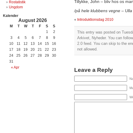
Tillykke, John – bliv hos os m
Rostatistik
Ungdom
/på hele klubbens vegne – Ulla
Kalender
«
Introduktionsdag 2010
August 2026
M
T
W
T
F
S
S
1
2
This entry was posted on Tuesday
3
4
5
6
7
8
9
Arkivet
,
Nyheder
. You can follo
2.0
feed. You can skip to the end
10
11
12
13
14
15
16
not allowed.
17
18
19
20
21
22
23
24
25
26
27
28
29
30
31
« Apr
Leave a Reply
Na
Ma
We