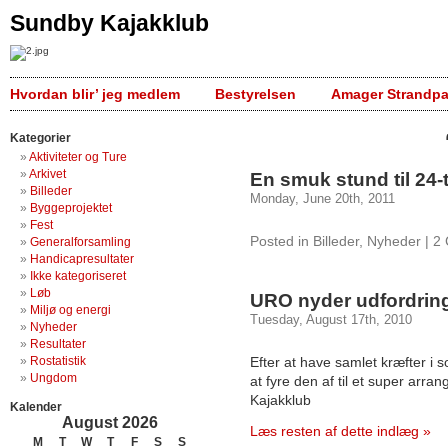
Sundby Kajakklub
Hvordan blir’ jeg medlem
Bestyrelsen
Amager Strandpa
Kategorier
Aktiviteter og Ture
Arkivet
En smuk stund til 24-t
Billeder
Monday, June 20th, 2011
Byggeprojektet
Fest
Posted in
Billeder
,
Nyheder
|
2
Generalforsamling
Handicapresultater
Ikke kategoriseret
Løb
URO nyder udfordring
Miljø og energi
Tuesday, August 17th, 2010
Nyheder
Resultater
Rostatistik
Efter at have samlet kræfter i s
Ungdom
at fyre den af til et super ar
Kajakklub
Kalender
August 2026
Læs resten af dette indlæg »
M
T
W
T
F
S
S