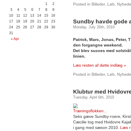
1
2
Posted in
Billeder
,
Løb
,
Nyhede
3
4
5
6
7
8
9
10
11
12
13
14
15
16
Sundby havde gode ar
17
18
19
20
21
22
23
Monday, July 26th, 2010
24
25
26
27
28
29
30
31
« Apr
Patrick, Marc, Jonas, Peter,
den forgangne weekend.
Det blev succes med solstrål
linien.
Læs resten af dette indlæg »
Posted in
Billeder
,
Løb
,
Nyhede
Klubtur med Hvidovre
Tuesday, April 6th, 2010
Seks gæve Sundby-roere, Kirste
Cæcilie tog med Hvidovre Kajak
i gang med sæson 2010.
Læs r