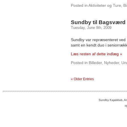
Posted in
Aktiviteter og Ture
,
Bi
Sundby til Bagsværd
Tuesday, June 9th, 2009
Sundby var repræsenteret ved
samt en kendt duo i seniorræk
Læs resten af dette indlæg »
Posted in
Billeder
,
Nyheder
,
Un
« Older Entries
Sundby Kajakklub, A
H