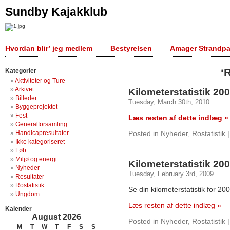
Sundby Kajakklub
Hvordan blir’ jeg medlem
Bestyrelsen
Amager Strandpa
‘
Kategorier
Aktiviteter og Ture
Arkivet
Kilometerstatistik 20
Billeder
Tuesday, March 30th, 2010
Byggeprojektet
Fest
Læs resten af dette indlæg »
Generalforsamling
Handicapresultater
Posted in
Nyheder
,
Rostatistik
Ikke kategoriseret
Løb
Miljø og energi
Kilometerstatistik 20
Nyheder
Tuesday, February 3rd, 2009
Resultater
Rostatistik
Se din kilometerstatistik for 20
Ungdom
Læs resten af dette indlæg »
Kalender
August 2026
Posted in
Nyheder
,
Rostatistik
M
T
W
T
F
S
S