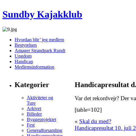
Sundby Kajakklub
Hvordan blir’ jeg medlem
Bestyrelsen
Amager Strandpark Rundt
Ungdom
Handicap
Medlemsinformation
Kategorier
Handicapresultat d. 
Aktiviteter og
Var det rekordvejr? Der va
Ture
Arkivet
[table=102]
Billeder
Byggeprojektet
«
Skal du med?
Fest
Handicapresultat 10. juli 
Generalforsamling
Handicapresultater