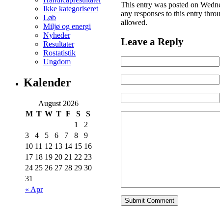
This entry was posted on Wednes
Ikke kategoriseret
any responses to this entry thro
Løb
allowed.
Miljø og energi
Nyheder
Leave a Reply
Resultater
Rostatistik
Ungdom
Kalender
August 2026
M
T
W
T
F
S
S
1
2
3
4
5
6
7
8
9
10
11
12
13
14
15
16
17
18
19
20
21
22
23
24
25
26
27
28
29
30
31
« Apr