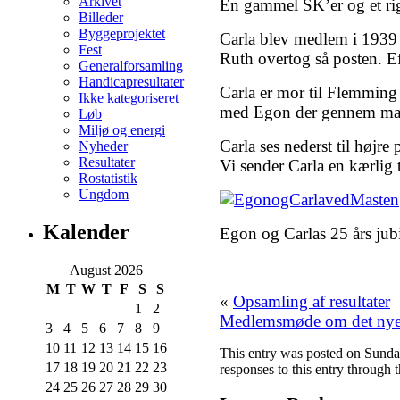
Arkivet
En gammel SK’er og et rigt
Billeder
Byggeprojektet
Carla blev medlem i 1939 o
Fest
Ruth overtog så posten. Ef
Generalforsamling
Handicapresultater
Carla er mor til Flemming 
Ikke kategoriseret
med Egon der gennem man
Løb
Miljø og energi
Carla ses nederst til højre
Nyheder
Resultater
Vi sender Carla en kærlig 
Rostatistik
Ungdom
Kalender
Egon og Carlas 25 års ju
August 2026
M
T
W
T
F
S
S
«
Opsamling af resultater
1
2
Medlemsmøde om det nye
3
4
5
6
7
8
9
10
11
12
13
14
15
16
This entry was posted on Sunday
17
18
19
20
21
22
23
responses to this entry through 
24
25
26
27
28
29
30