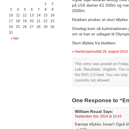
1
2
på U16 damer K1 200m og roede
3
4
5
6
7
8
9
2500m.
10
11
12
13
14
15
16
Klubben ønsker et stort tillykke 
17
18
19
20
21
22
23
24
25
26
27
28
29
30
Onsdag kom så kulminationen p
31
om at han er udtaget til Olympi
« Apr
Stort tillykke fra klubben.
«
Handicapresultat 26. august 2014
This entry was posted on Friday,
Løb
,
Resultater
,
Ungdom
. You c
the
RSS 2.0
feed. You can skip 
currently not allowed.
One Response to “En
William Rouat
Says:
September 3rd, 2014 at 10:43
Kæmpe tillykke Jonas!! Også til 