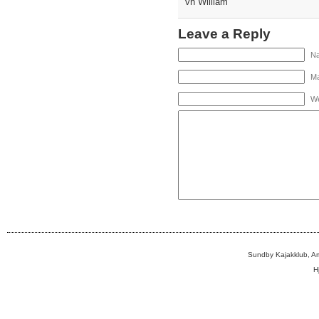
vh William
Leave a Reply
Na
Ma
We
Sundby Kajakklub, A
H