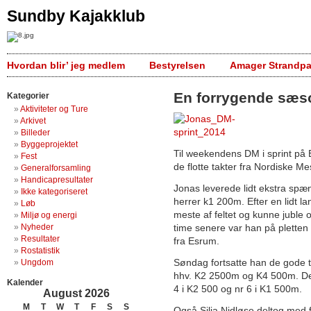
Sundby Kajakklub
Hvordan blir’ jeg medlem
Bestyrelsen
Amager Strandpa
En forrygende sæs
Kategorier
Aktiviteter og Ture
Arkivet
Billeder
Byggeprojektet
Til weekendens DM i sprint på
Fest
de flotte takter fra Nordiske 
Generalforsamling
Handicapresultater
Jonas leverede lidt ekstra sp
Ikke kategoriseret
herrer k1 200m. Efter en lidt 
Løb
meste af feltet og kunne juble
Miljø og energi
Nyheder
time senere var han på pletten
Resultater
fra Esrum.
Rostatistik
Søndag fortsatte han de gode ta
Ungdom
hhv. K2 2500m og K4 500m. Deru
Kalender
4 i K2 500 og nr 6 i K1 500m.
August 2026
M
T
W
T
F
S
S
Også Silja Nidløse deltog med fl