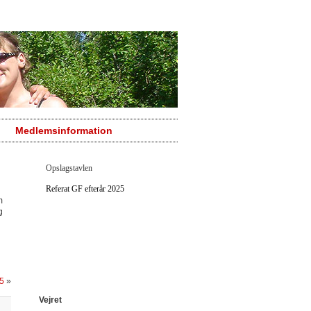
Medlemsinformation
Opslagstavlen
Referat GF efterår 2025
m
g
15
»
Vejret