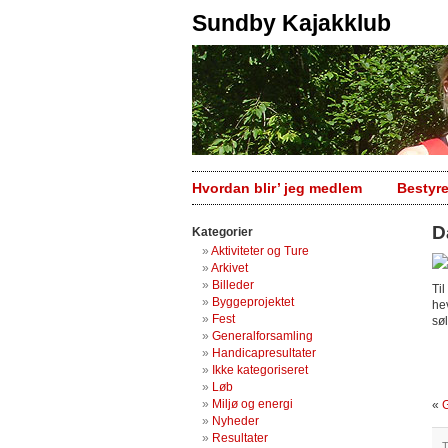
Sundby Kajakklub
Hvordan blir’ jeg medlem
Bestyr
D
Kategorier
Aktiviteter og Ture
Arkivet
Billeder
Ti
Byggeprojektet
he
Fest
sø
Generalforsamling
Handicapresultater
Ikke kategoriseret
Løb
Miljø og energi
«
G
Nyheder
Resultater
T