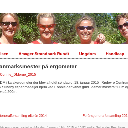
elsen
Amager Strandpark Rundt
Ungdom
Handicap
anmarksmester på ergometer
l DM i kajakergometer der blev afholdt søndag d. 18. januar 2015 i Rødovre Centru
v Sundby et par medaljer hjem ved Connie der vandt guld i damer masters 500m o
lv på 200m.
eneralforsamling efterår 2014
Forårsgeneralforsamling 20
his entry was posted on Monday, January 19th, 2015 at 10:52 and is filed under
Resultater
.