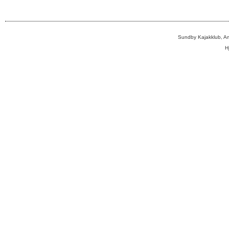
Sundby Kajakklub, A
H