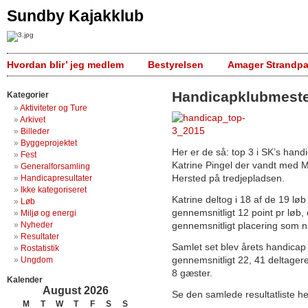
Sundby Kajakklub
Hvordan blir’ jeg medlem
Bestyrelsen
Amager Strandpa
Handicapklubmeste
Kategorier
Aktiviteter og Ture
Arkivet
Billeder
Byggeprojektet
Her er de så: top 3 i SK’s han
Fest
Katrine Pingel der vandt med 
Generalforsamling
Hersted på tredjepladsen.
Handicapresultater
Ikke kategoriseret
Katrine deltog i 18 af de 19 løb
Løb
gennemsnitligt 12 point pr løb
Miljø og energi
Nyheder
gennemsnitligt placering som 
Resultater
Samlet set blev årets handicap
Rostatistik
gennemsnitligt 22, 41 deltagere 
Ungdom
8 gæster.
Kalender
August 2026
Se den samlede resultatliste he
M
T
W
T
F
S
S