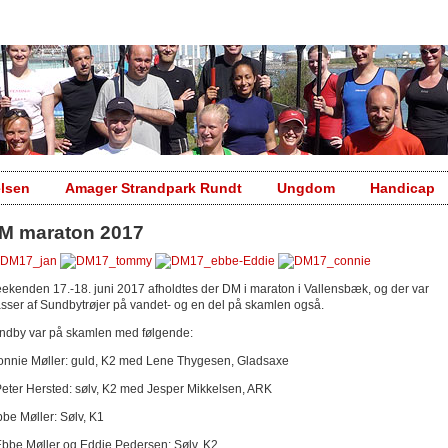
elsen
Amager Strandpark Rundt
Ungdom
Handicap
M maraton 2017
ekenden 17.-18. juni 2017 afholdtes der DM i maraton i Vallensbæk, og der var
sser af Sundbytrøjer på vandet- og en del på skamlen også.
ndby var på skamlen med følgende:
onnie Møller: guld, K2 med Lene Thygesen, Gladsaxe
Peter Hersted: sølv, K2 med Jesper Mikkelsen, ARK
bbe Møller: Sølv, K1
Ebbe Møller og Eddie Pedersen: Sølv, K2