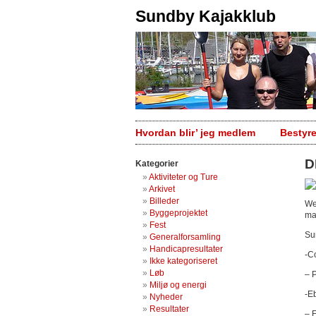
Sundby Kajakklub
Hvordan blir’ jeg medlem
Bestyr
D
Kategorier
Aktiviteter og Ture
Arkivet
Billeder
We
Byggeprojektet
ma
Fest
Su
Generalforsamling
Handicapresultater
-C
Ikke kategoriseret
Løb
– 
Miljø og energi
-E
Nyheder
Resultater
– 