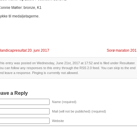
Connie Møller: bronze, K1
lykke til medaljetagerne.
andicapresultat 20. juni 2017
Sorø maraton 201
his entry was posted on Wednesday, June 21st, 2017 at 17:52 and is filed under
Resultater
.
ou can follow any responses to this entry through the
RSS 2.0
feed. You can skip to the end
nd leave a response. Pinging is currently not allowed.
eave a Reply
Name (required)
Mail (will not be published) (required)
Website