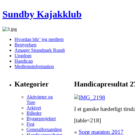
Sundby Kajakklub
Hvordan blir’ jeg medlem
Bestyrelsen
Amager Strandpark Rundt
Ungdom
Handicap
Medlemsinformation
Kategorier
Handicapresultat 27
Aktiviteter og
Ture
Arkivet
I et ganske hæderligt tirsd
Billeder
Byggeprojektet
[table=218]
Fest
Generalforsamling
«
Sorø maraton 2017
Handicapresultater