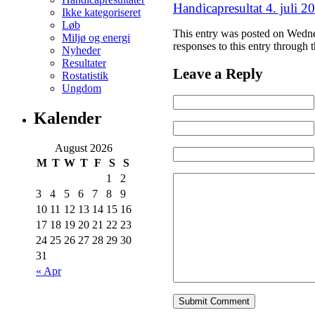
Handicapresultat 4. juli 2
Ikke kategoriseret
Løb
This entry was posted on Wedne
Miljø og energi
responses to this entry through 
Nyheder
Resultater
Leave a Reply
Rostatistik
Ungdom
Kalender
August 2026
M
T
W
T
F
S
S
1
2
3
4
5
6
7
8
9
10
11
12
13
14
15
16
17
18
19
20
21
22
23
24
25
26
27
28
29
30
31
« Apr