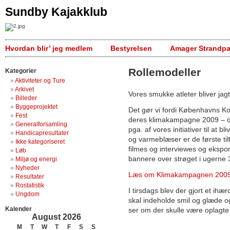
Sundby Kajakklub
Hvordan blir’ jeg medlem
Bestyrelsen
Amager Strandpa
Rollemodeller
Kategorier
Aktiviteter og Ture
Arkivet
Vores smukke atleter bliver jagt
Billeder
Byggeprojektet
Det gør vi fordi Københavns K
Fest
deres klimakampagne 2009 – do
Generalforsamling
pga. af vores initiativer til at 
Handicapresultater
og varmeblæser er de første til
Ikke kategoriseret
filmes og interviewes og ekspo
Løb
bannere over strøget i ugerne 
Miljø og energi
Nyheder
Læs om Klimakampagnen 200
Resultater
Rostatistik
I tirsdags blev der gjort et ihæ
Ungdom
skal indeholde smil og glæde og
Kalender
ser om der skulle være oplagte
August 2026
M
T
W
T
F
S
S