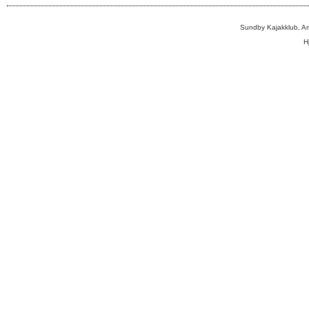
Sundby Kajakklub, A
H