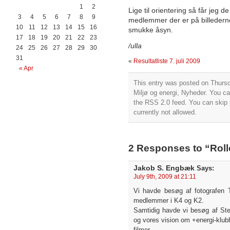
1
2
Lige til orientering så får jeg d
3
4
5
6
7
8
9
medlemmer der er på billedern
10
11
12
13
14
15
16
smukke åsyn.
17
18
19
20
21
22
23
/ulla
24
25
26
27
28
29
30
31
«
Resultatliste 7. juli 2009
« Apr
This entry was posted on Thursda
Miljø og energi
,
Nyheder
. You ca
the
RSS 2.0
feed. You can skip 
currently not allowed.
2 Responses to “Roll
Jakob S. Engbæk
Says:
July 9th, 2009 at 21:11
Vi havde besøg af fotografen T
medlemmer i K4 og K2.
Samtidig havde vi besøg af Stef
og vores vision om +energi-klub
filmer.