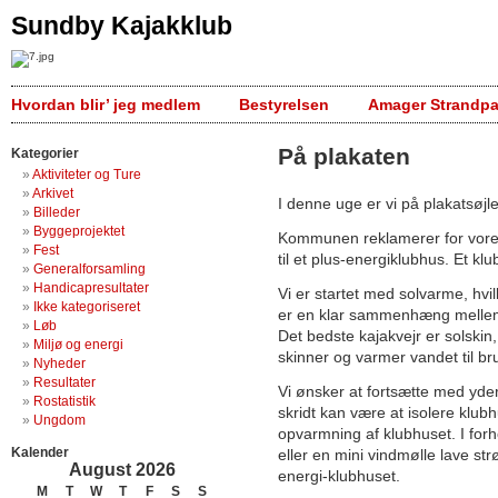
Sundby Kajakklub
Hvordan blir’ jeg medlem
Bestyrelsen
Amager Strandpa
På plakaten
Kategorier
Aktiviteter og Ture
Arkivet
I denne uge er vi på plakatsøjl
Billeder
Byggeprojektet
Kommunen reklamerer for vores 
Fest
til et plus-energiklubhus. Et kl
Generalforsamling
Handicapresultater
Vi er startet med solvarme, hvil
Ikke kategoriseret
er en klar sammenhæng mellem
Løb
Det bedste kajakvejr er solskin
Miljø og energi
skinner og varmer vandet til br
Nyheder
Resultater
Vi ønsker at fortsætte med yde
Rostatistik
skridt kan være at isolere klub
Ungdom
opvarmning af klubhuset. I forhol
Kalender
eller en mini vindmølle lave st
August 2026
energi-klubhuset.
M
T
W
T
F
S
S