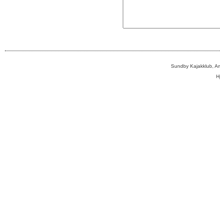
Sundby Kajakklub, A
H