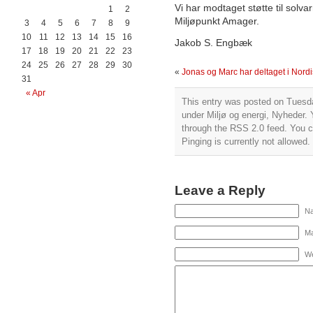
Vi har modtaget støtte til so
1
2
Miljøpunkt Amager.
3
4
5
6
7
8
9
10
11
12
13
14
15
16
Jakob S. Engbæk
17
18
19
20
21
22
23
24
25
26
27
28
29
30
«
Jonas og Marc har deltaget i No
31
« Apr
This entry was posted on Tuesda
under
Miljø og energi
,
Nyheder
. 
through the
RSS 2.0
feed. You c
Pinging is currently not allowed.
Leave a Reply
Na
Ma
We