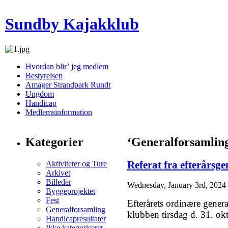
Sundby Kajakklub
Hvordan blir’ jeg medlem
Bestyrelsen
Amager Strandpark Rundt
Ungdom
Handicap
Medlemsinformation
Kategorier
‘Generalforsamlin
Aktiviteter og Ture
Referat fra efterårsg
Arkivet
Billeder
Wednesday, January 3rd, 2024
Byggeprojektet
Fest
Efterårets ordinære gener
Generalforsamling
klubben tirsdag d. 31. ok
Handicapresultater
Ikke kategoriseret