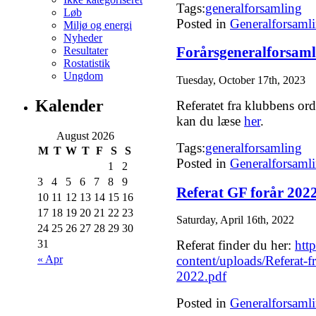
Tags:
generalforsamling
Løb
Posted in
Generalforsaml
Miljø og energi
Nyheder
Resultater
Forårsgeneralforsamli
Rostatistik
Ungdom
Tuesday, October 17th, 2023
Kalender
Referatet fra klubbens or
kan du læse
her
.
August 2026
Tags:
generalforsamling
M
T
W
T
F
S
S
Posted in
Generalforsaml
1
2
3
4
5
6
7
8
9
Referat GF forår 202
10
11
12
13
14
15
16
17
18
19
20
21
22
23
Saturday, April 16th, 2022
24
25
26
27
28
29
30
31
Referat finder du her:
htt
« Apr
content/uploads/Referat-
2022.pdf
Posted in
Generalforsaml