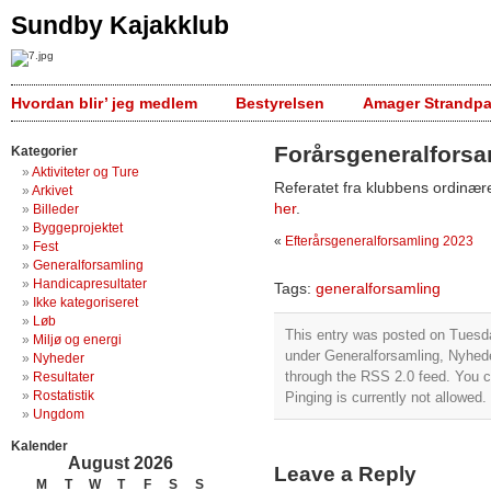
Sundby Kajakklub
Hvordan blir’ jeg medlem
Bestyrelsen
Amager Strandpa
Forårsgeneralforsam
Kategorier
Aktiviteter og Ture
Referatet fra klubbens ordinær
Arkivet
her
.
Billeder
Byggeprojektet
«
Efterårsgeneralforsamling 2023
Fest
Generalforsamling
Handicapresultater
Tags:
generalforsamling
Ikke kategoriseret
Løb
This entry was posted on Tuesda
Miljø og energi
under
Generalforsamling
,
Nyhed
Nyheder
through the
RSS 2.0
feed. You c
Resultater
Rostatistik
Pinging is currently not allowed.
Ungdom
Kalender
August 2026
Leave a Reply
M
T
W
T
F
S
S