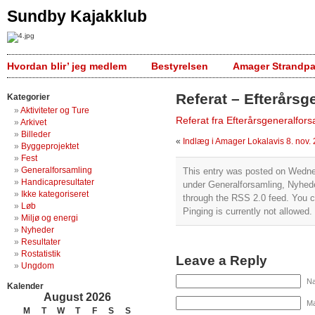
Sundby Kajakklub
Hvordan blir’ jeg medlem
Bestyrelsen
Amager Strandpa
Referat – Efterårs
Kategorier
Aktiviteter og Ture
Referat fra Efterårsgeneralfor
Arkivet
Billeder
«
Indlæg i Amager Lokalavis 8. nov.
Byggeprojektet
Fest
Generalforsamling
This entry was posted on Wednes
Handicapresultater
under
Generalforsamling
,
Nyhed
Ikke kategoriseret
through the
RSS 2.0
feed. You c
Løb
Pinging is currently not allowed.
Miljø og energi
Nyheder
Resultater
Rostatistik
Leave a Reply
Ungdom
Na
Kalender
August 2026
Ma
M
T
W
T
F
S
S