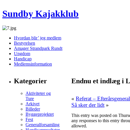
Sundby Kajakklub
Hvordan blir’ jeg medlem
Bestyrelsen
Amager Strandpark Rundt
Ungdom
Handicap
Medlemsinformation
Kategorier
Endnu et indlæg i 
Aktiviteter og
«
Referat – Efterårsgener
Ture
Arkivet
Så sker der lidt
»
Billeder
Byggeprojektet
This entry was posted on Thursd
Fest
any responses to this entry thro
Generalforsamling
allowed.
Handicapresultater