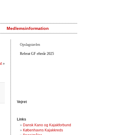
Medlemsinformation
Opslagstavlen
Referat GF efterår 2025
at
»
Vejret
Links
Dansk Kano og Kajakforbund
Københavns Kajakkreds