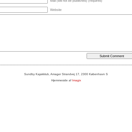
Mail (will not be published) (required)
Website
Sundby Kajakklub, Amager Strandvej 17, 2300 København S
Hjemmeside af
Imagix