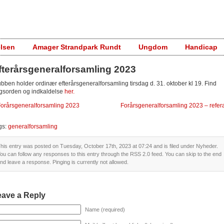
elsen
Amager Strandpark Rundt
Ungdom
Handicap
fterårsgeneralforsamling 2023
ubben holder ordinær efterårsgeneralforsamling tirsdag d. 31. oktober kl 19. Find
gsorden og indkaldelse
her.
orårsgeneralforsamling 2023
Forårsgeneralforsamling 2023 – refer
gs:
generalforsamling
his entry was posted on Tuesday, October 17th, 2023 at 07:24 and is filed under
Nyheder
.
ou can follow any responses to this entry through the
RSS 2.0
feed. You can skip to the end
nd leave a response. Pinging is currently not allowed.
eave a Reply
Name (required)