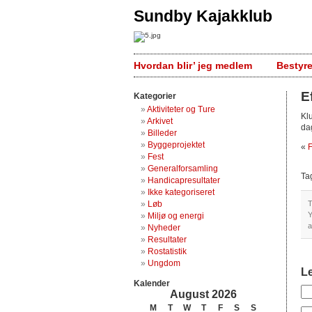
Sundby Kajakklub
Hvordan blir’ jeg medlem
Bestyr
E
Kategorier
Aktiviteter og Ture
Kl
Arkivet
da
Billeder
Byggeprojektet
«
F
Fest
Generalforsamling
Ta
Handicapresultater
Ikke kategoriseret
Løb
T
Y
Miljø og energi
a
Nyheder
Resultater
Rostatistik
Ungdom
L
Kalender
August 2026
M
T
W
T
F
S
S