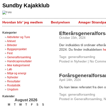
Sundby Kajakklub
Hvordan blir’ jeg medlem
Bestyrelsen
Amager Strandpa
Efterårsgeneralfor
Kategorier
Aktiviteter og Ture
October 15th, 2024
Arkivet
Der indkaldes til ordinær efter
Billeder
Byggeprojektet
2024. Du finder indkaldelsen
h
Fest
Tags:
generalforsamling
Generalforsamling
Posted in
Nyheder
|
No Comme
Handicapresultater
Ikke kategoriseret
Løb
Miljø og energi
Forårsgeneralforsa
Nyheder
April 14th, 2024
Resultater
Rostatistik
Du kan læse referatet fra den 
Ungdom
Tags:
generalforsamling
Kalender
Posted in
Generalforsamling
,
N
August 2026
M
T
W
T
F
S
S