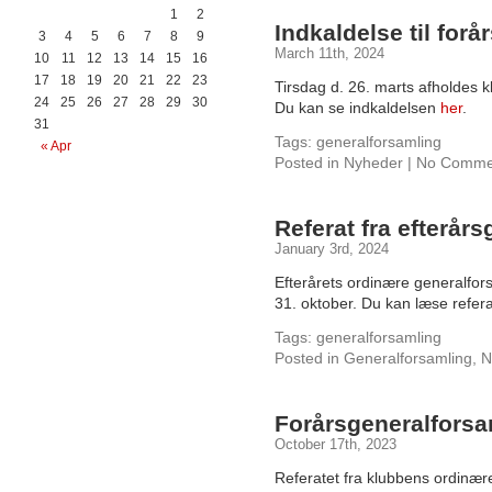
1
2
Indkaldelse til for
3
4
5
6
7
8
9
March 11th, 2024
10
11
12
13
14
15
16
17
18
19
20
21
22
23
Tirsdag d. 26. marts afholdes 
24
25
26
27
28
29
30
Du kan se indkaldelsen
her
.
31
Tags:
generalforsamling
« Apr
Posted in
Nyheder
|
No Comme
Referat fra efterår
January 3rd, 2024
Efterårets ordinære generalfors
31. oktober. Du kan læse refer
Tags:
generalforsamling
Posted in
Generalforsamling
,
N
Forårsgeneralforsam
October 17th, 2023
Referatet fra klubbens ordinær