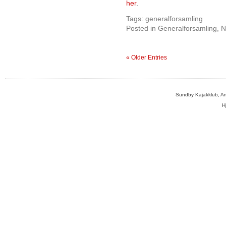
her
.
Tags:
generalforsamling
Posted in
Generalforsamling
,
N
« Older Entries
Sundby Kajakklub, A
H