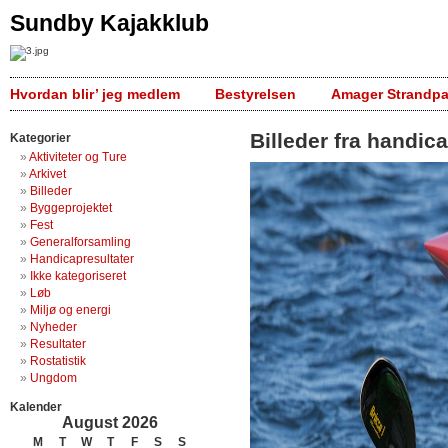
Sundby Kajakklub
Hvordan blir’ jeg medlem
Bestyrelsen
Amager Strandpa
Billeder fra handic
Kategorier
Aktiviteter og Ture
Arkivet
Billeder
Byggeprojektet
Fest
Generalforsamling
Handicapresultater
Ikke kategoriseret
Løb
Miljø og energi
Nyheder
Resultater
Rostatistik
Ungdom
Kalender
August 2026
M
T
W
T
F
S
S