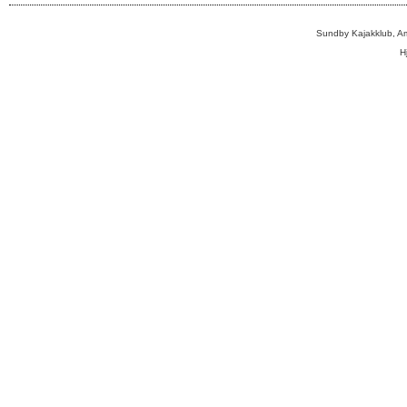
Sundby Kajakklub, A
H