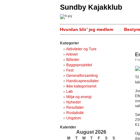
Sundby Kajakklub
Hvordan blir’ jeg medlem
Bestyr
Kategorier
Aktiviteter og Ture
E
Arkivet
Billeder
Fri
Byggeprojektet
Fest
Generalforsamling
Ti
Handicapresultater
ta
Ikke kategoriseret
Jo
Løb
Ef
Miljø og energi
ov
Nyheder
sø
Resultater
Rostatistik
Søn
Ungdom
25
K1
Kalender
August 2026
Og
M
T
W
T
F
S
S
da