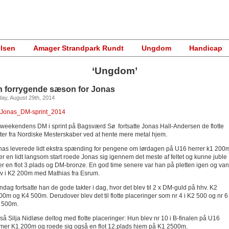
elsen
Amager Strandpark Rundt
Ungdom
Handicap
‘Ungdom’
n forrygende sæson for Jonas
day, August 29th, 2014
l weekendens DM i sprint på Bagsværd Sø fortsatte Jonas Hall-Andersen de flotte
kter fra Nordiske Mesterskaber ved at hente mere metal hjem.
nas leverede lidt ekstra spænding for pengene om lørdagen på U16 herrer k1 200
ter en lidt langsom start roede Jonas sig igennem det meste af feltet og kunne juble
er en flot 3.plads og DM-bronze. En god time senere var han på pletten igen og van
lv i K2 200m med Mathias fra Esrum.
dag fortsatte han de gode takter i dag, hvor det blev til 2 x DM-guld på hhv. K2
00m og K4 500m. Derudover blev det til flotte placeringer som nr 4 i K2 500 og nr 6 
 500m.
så Silja Nidløse deltog med flotte placeringer: Hun blev nr 10 i B-finalen på U16
mer K1 200m og roede sig også en flot 12.plads hjem på K1 2500m.