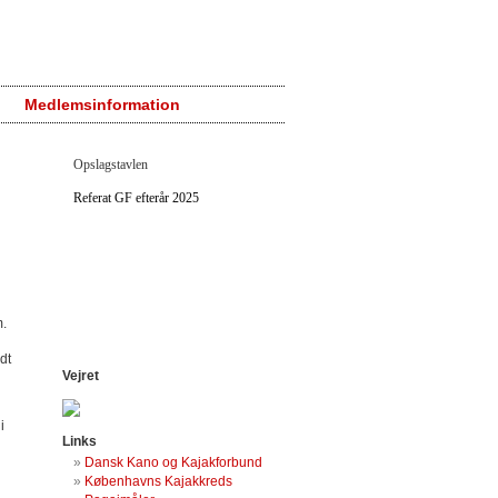
Medlemsinformation
Opslagstavlen
Referat GF efterår 2025
m.
dt
Vejret
i
Links
Dansk Kano og Kajakforbund
Københavns Kajakkreds