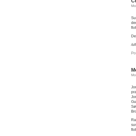
C
Mon
Su
der
fl
Dej
/ul
Po
Me
Mon
Jo
pr
Jo
Gu
Sø
Br
Ra
su
flo