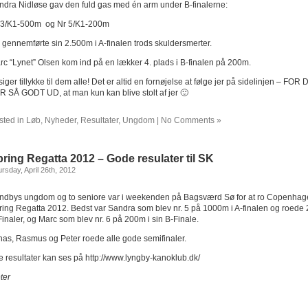
ndra Nidløse gav den fuld gas med én arm under B-finalerne:
 3/K1-500m og Nr 5/K1-200m
 gennemførte sin 2.500m i A-finalen trods skuldersmerter.
rc “Lynet” Olsen kom ind på en lækker 4. plads i B-finalen på 200m.
siger tillykke til dem alle! Det er altid en fornøjelse at følge jer på sidelinjen – FOR
R SÅ GODT UD, at man kun kan blive stolt af jer 🙂
sted in
Løb
,
Nyheder
,
Resultater
,
Ungdom
|
No Comments »
ring Regatta 2012 – Gode resulater til SK
rsday, April 26th, 2012
ndbys ungdom og to seniore var i weekenden på Bagsværd Sø for at ro Copenha
ring Regatta 2012. Bedst var Sandra som blev nr. 5 på 1000m i A-finalen og roede 
Finaler, og Marc som blev nr. 6 på 200m i sin B-Finale.
nas, Rasmus og Peter roede alle gode semifinaler.
le resultater kan ses på http://www.lyngby-kanoklub.dk/
ter