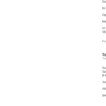
Sa
Nr
Og
Ma
Vi 
SE
Po
Sp
Thu
Su
Sp
B-
Jo
Al
/pe