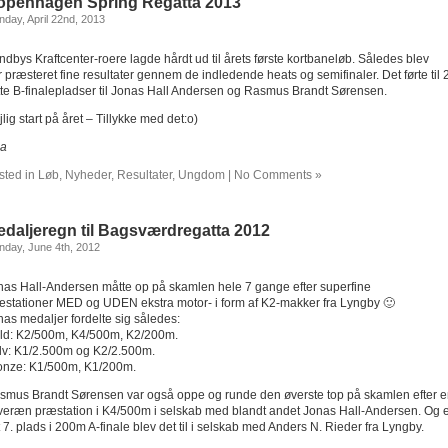
openhagen Spring Regatta 2013
day, April 22nd, 2013
ndbys Kraftcenter-roere lagde hårdt ud til årets første kortbaneløb. Således blev
 præsteret fine resultater gennem de indledende heats og semifinaler. Det førte til 
otte B-finalepladser til Jonas Hall Andersen og Rasmus Brandt Sørensen.
lig start på året – Tillykke med det:o)
la
sted in
Løb
,
Nyheder
,
Resultater
,
Ungdom
|
No Comments »
daljeregn til Bagsværdregatta 2012
day, June 4th, 2012
nas Hall-Andersen måtte op på skamlen hele 7 gange efter superfine
æstationer MED og UDEN ekstra motor- i form af K2-makker fra Lyngby 🙂
nas medaljer fordelte sig således:
ld: K2/500m, K4/500m, K2/200m.
lv: K1/2.500m og K2/2.500m.
onze: K1/500m, K1/200m.
smus Brandt Sørensen var også oppe og runde den øverste top på skamlen efter 
veræn præstation i K4/500m i selskab med blandt andet Jonas Hall-Andersen. Og 
t 7. plads i 200m A-finale blev det til i selskab med Anders N. Rieder fra Lyngby.