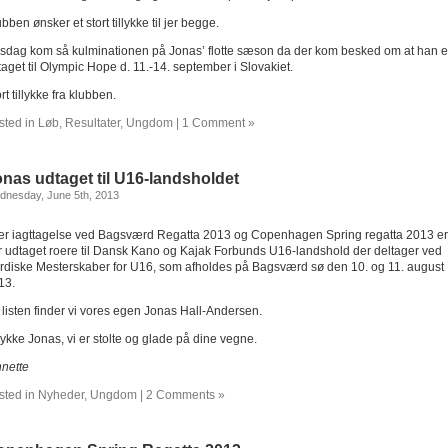
bben ønsker et stort tillykke til jer begge.
sdag kom så kulminationen på Jonas’ flotte sæson da der kom besked om at han e
aget til Olympic Hope d. 11.-14. september i Slovakiet.
rt tillykke fra klubben.
sted in
Løb
,
Resultater
,
Ungdom
|
1 Comment »
nas udtaget til U16-landsholdet
dnesday, June 5th, 2013
ter iagttagelse ved Bagsværd Regatta 2013 og Copenhagen Spring regatta 2013 er
r udtaget roere til Dansk Kano og Kajak Forbunds U16-landshold der deltager ved
rdiske Mesterskaber for U16, som afholdes på Bagsværd sø den 10. og 11. august
13.
 listen finder vi vores egen Jonas Hall-Andersen.
lykke Jonas, vi er stolte og glade på dine vegne.
nnette
sted in
Nyheder
,
Ungdom
|
2 Comments »