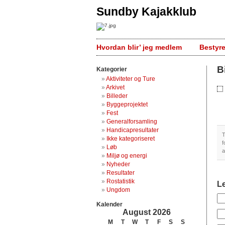
Sundby Kajakklub
Hvordan blir’ jeg medlem
Bestyr
B
Kategorier
Aktiviteter og Ture
Arkivet
Billeder
Byggeprojektet
Fest
Generalforsamling
Handicapresultater
T
Ikke kategoriseret
f
Løb
a
Miljø og energi
Nyheder
Resultater
Rostatistik
L
Ungdom
Kalender
August 2026
M
T
W
T
F
S
S