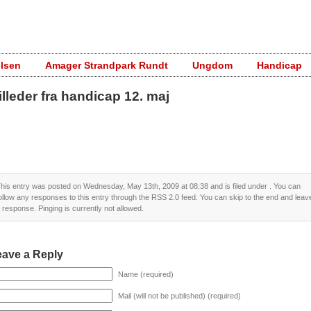
elsen
Amager Strandpark Rundt
Ungdom
Handicap
illeder fra handicap 12. maj
his entry was posted on Wednesday, May 13th, 2009 at 08:38 and is filed under . You can
ollow any responses to this entry through the
RSS 2.0
feed. You can skip to the end and leav
 response. Pinging is currently not allowed.
eave a Reply
Name (required)
Mail (will not be published) (required)