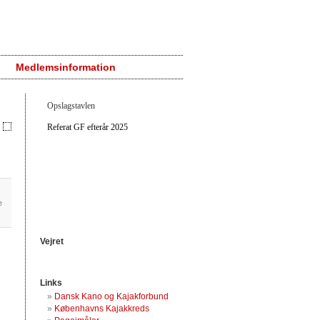
Medlemsinformation
Opslagstavlen
Referat GF efterår 2025
e
Vejret
Links
Dansk Kano og Kajakforbund
Københavns Kajakkreds