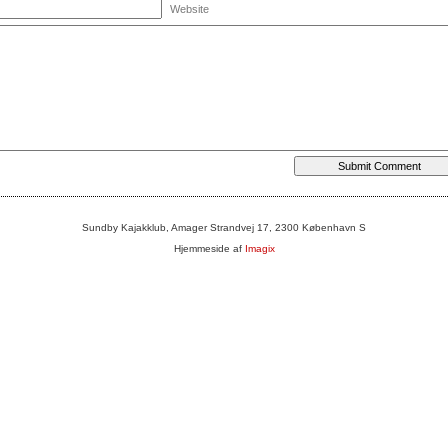
Website
Sundby Kajakklub, Amager Strandvej 17, 2300 København S
Hjemmeside af
Imagix