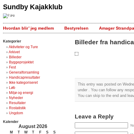
Sundby Kajakklub
Hvordan blir’ jeg medlem
Bestyrelsen
Amager Strandpa
Billeder fra handic
Kategorier
Aktiviteter og Ture
Arkivet
Billeder
Byggeprojektet
Fest
Generalforsamling
Handicapresultater
Ikke kategoriseret
This entry was posted on Wednes
Løb
under . You can follow any respo
Miljø og energi
You can skip to the end and leav
Nyheder
Resultater
Rostatistik
Ungdom
Leave a Reply
Kalender
Na
August 2026
M
T
W
T
F
S
S