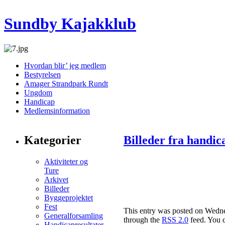
Sundby Kajakklub
Hvordan blir’ jeg medlem
Bestyrelsen
Amager Strandpark Rundt
Ungdom
Handicap
Medlemsinformation
Kategorier
Billeder fra handic
Aktiviteter og
Ture
Arkivet
Billeder
Byggeprojektet
Fest
This entry was posted on Wednes
Generalforsamling
through the
RSS 2.0
feed. You c
Handicapresultater