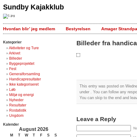
Sundby Kajakklub
Hvordan blir’ jeg medlem
Bestyrelsen
Amager Strandpa
Billeder fra handic
Kategorier
Aktiviteter og Ture
Arkivet
Billeder
Byggeprojektet
Fest
Generalforsamling
Handicapresultater
Ikke kategoriseret
This entry was posted on Wednes
Løb
under . You can follow any respo
Miljø og energi
You can skip to the end and leav
Nyheder
Resultater
Rostatistik
Ungdom
Leave a Reply
Kalender
Na
August 2026
M
T
W
T
F
S
S