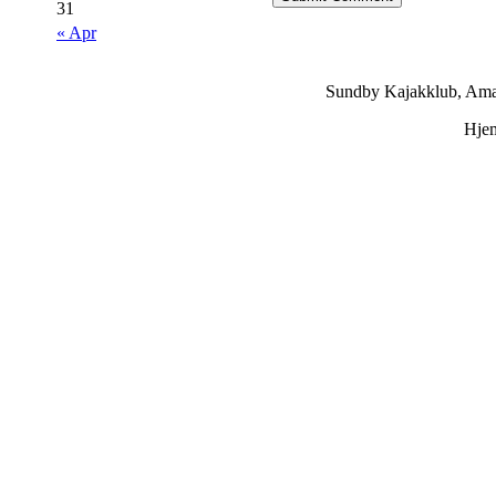
31
« Apr
Sundby Kajakklub, Ama
Hje