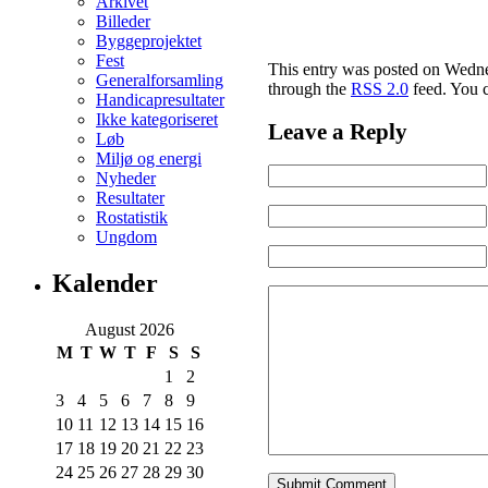
Arkivet
Billeder
Byggeprojektet
Fest
This entry was posted on Wednes
Generalforsamling
through the
RSS 2.0
feed. You c
Handicapresultater
Ikke kategoriseret
Leave a Reply
Løb
Miljø og energi
Nyheder
Resultater
Rostatistik
Ungdom
Kalender
August 2026
M
T
W
T
F
S
S
1
2
3
4
5
6
7
8
9
10
11
12
13
14
15
16
17
18
19
20
21
22
23
24
25
26
27
28
29
30