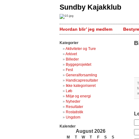
Sundby Kajakklub
Hvordan blir’ jeg medlem
Bestyr
B
Kategorier
Aktiviteter og Ture
Arkivet
Billeder
Byggeprojektet
Fest
Generalforsamling
Handicapresultater
T
Ikke kategoriseret
f
Løb
a
Miljø og energi
Nyheder
Resultater
Rostatistik
L
Ungdom
Kalender
August 2026
M
T
W
T
F
S
S