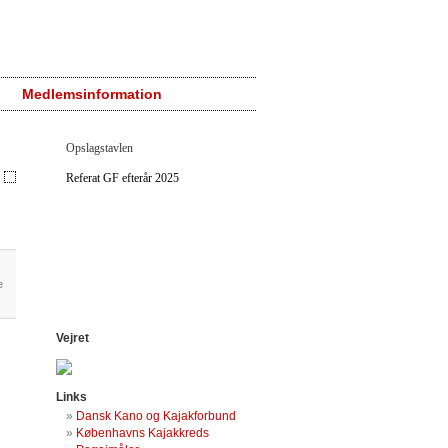
Medlemsinformation
Opslagstavlen
Referat GF efterår 2025
e
Vejret
Links
Dansk Kano og Kajakforbund
Københavns Kajakkreds