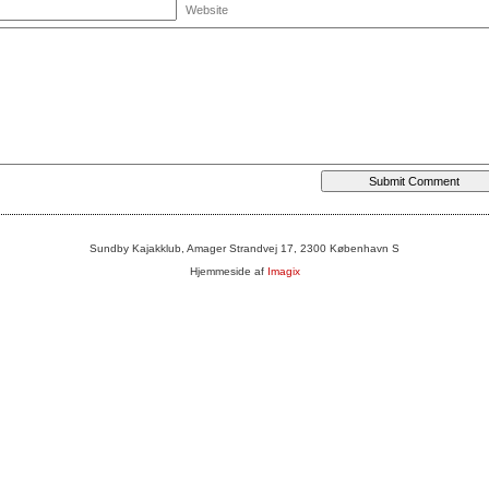
Website
Sundby Kajakklub, Amager Strandvej 17, 2300 København S
Hjemmeside af
Imagix