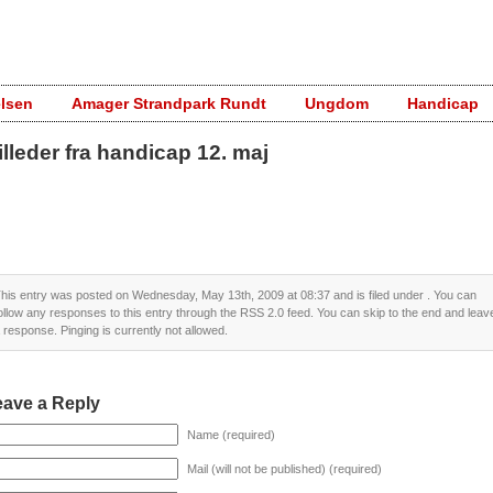
elsen
Amager Strandpark Rundt
Ungdom
Handicap
illeder fra handicap 12. maj
his entry was posted on Wednesday, May 13th, 2009 at 08:37 and is filed under . You can
ollow any responses to this entry through the
RSS 2.0
feed. You can skip to the end and leav
 response. Pinging is currently not allowed.
eave a Reply
Name (required)
Mail (will not be published) (required)