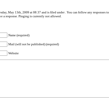
day, May 13th, 2009 at 08:37 and is filed under . You can follow any responses to
ve a response. Pinging is currently not allowed.
Name (required)
Mail (will not be published) (required)
Website