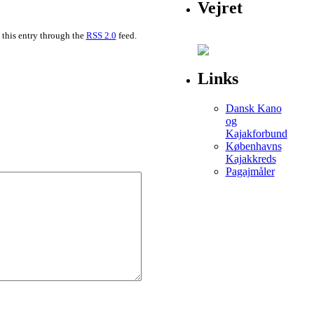
Vejret
 this entry through the
RSS 2.0
feed.
Links
Dansk Kano
og
Kajakforbund
Københavns
Kajakkreds
Pagajmåler