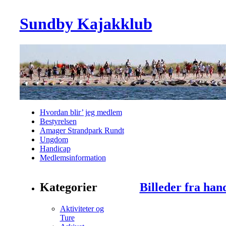
Sundby Kajakklub
Hvordan blir’ jeg medlem
Bestyrelsen
Amager Strandpark Rundt
Ungdom
Handicap
Medlemsinformation
Kategorier
Billeder fra han
Aktiviteter og
Ture