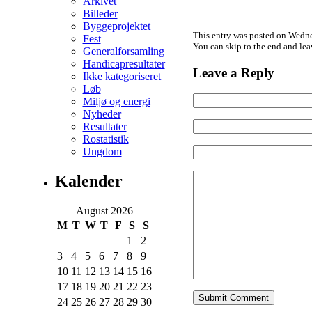
Arkivet
Billeder
Byggeprojektet
This entry was posted on Wednes
Fest
You can skip to the end and lea
Generalforsamling
Handicapresultater
Leave a Reply
Ikke kategoriseret
Løb
Miljø og energi
Nyheder
Resultater
Rostatistik
Ungdom
Kalender
August 2026
M
T
W
T
F
S
S
1
2
3
4
5
6
7
8
9
10
11
12
13
14
15
16
17
18
19
20
21
22
23
24
25
26
27
28
29
30