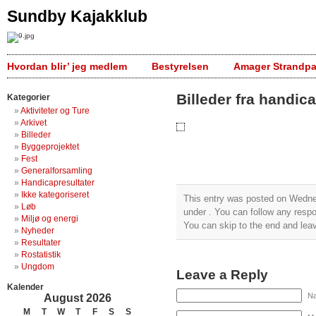
Sundby Kajakklub
Hvordan blir’ jeg medlem
Bestyrelsen
Amager Strandpa
Billeder fra handic
Kategorier
Aktiviteter og Ture
Arkivet
Billeder
Byggeprojektet
Fest
Generalforsamling
Handicapresultater
Ikke kategoriseret
This entry was posted on Wednes
Løb
under . You can follow any respo
Miljø og energi
You can skip to the end and leav
Nyheder
Resultater
Rostatistik
Ungdom
Leave a Reply
Kalender
Na
August 2026
M
T
W
T
F
S
S