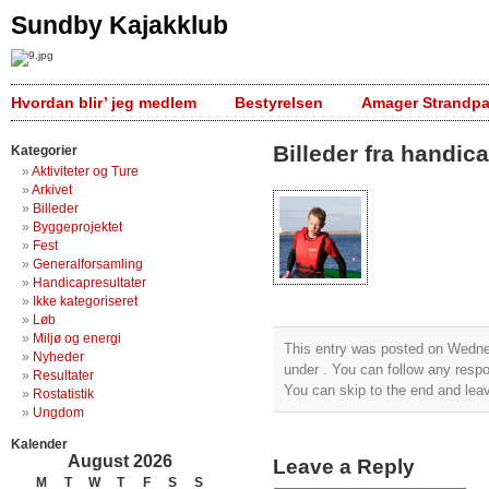
Sundby Kajakklub
Hvordan blir’ jeg medlem
Bestyrelsen
Amager Strandpa
Billeder fra handic
Kategorier
Aktiviteter og Ture
Arkivet
Billeder
Byggeprojektet
Fest
Generalforsamling
Handicapresultater
Ikke kategoriseret
Løb
Miljø og energi
This entry was posted on Wednes
Nyheder
under . You can follow any respo
Resultater
You can skip to the end and leav
Rostatistik
Ungdom
Kalender
August 2026
Leave a Reply
M
T
W
T
F
S
S