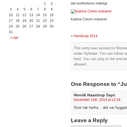
der kontrolleres retteligt
1
2
3
4
5
6
7
8
9
10
11
12
13
14
15
16
Katrine Clevin instuerer
17
18
19
20
21
22
23
24
25
26
27
28
29
30
31
«
Handicap 2014
« Apr
This entry was posted on Monday
under
Nyheder
. You can follow 
feed. You can skip to the end an
allowed.
One Response to “J
Henrik Haastrup
Says:
December 15th, 2014 at 12:34
Stort tak herfra .. det var hygge
Leave a Reply