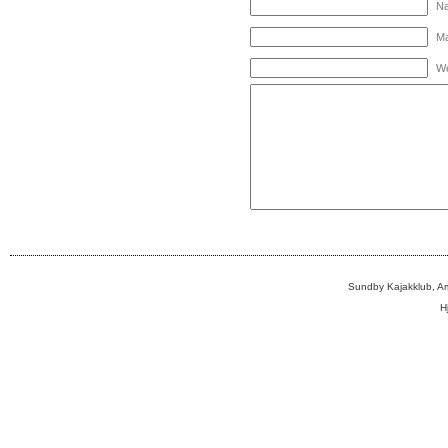
Na
Ma
We
Sundby Kajakklub, A
H