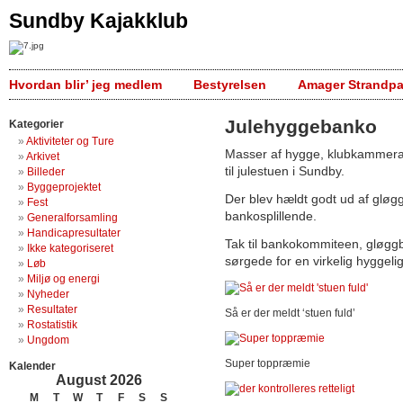
Sundby Kajakklub
Hvordan blir’ jeg medlem
Bestyrelsen
Amager Strandpa
Julehyggebanko
Kategorier
Aktiviteter og Ture
Masser af hygge, klubkammerat
Arkivet
til julestuen i Sundby.
Billeder
Byggeprojektet
Der blev hældt godt ud af gløgg
Fest
bankosplillende.
Generalforsamling
Handicapresultater
Tak til bankokommiteen, gløggb
Ikke kategoriseret
sørgede for en virkelig hyggeli
Løb
Miljø og energi
Nyheder
Resultater
Så er der meldt ‘stuen fuld’
Rostatistik
Ungdom
Super toppræmie
Kalender
August 2026
M
T
W
T
F
S
S