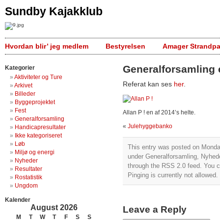
Sundby Kajakklub
Hvordan blir’ jeg medlem
Bestyrelsen
Amager Strandpa
Generalforsamling 
Kategorier
Aktiviteter og Ture
Referat kan ses
her
.
Arkivet
Billeder
Byggeprojektet
Fest
Allan P ! en af 2014’s helte.
Generalforsamling
«
Julehyggebanko
Handicapresultater
Ikke kategoriseret
Løb
This entry was posted on Monday
Miljø og energi
under
Generalforsamling
,
Nyhed
Nyheder
through the
RSS 2.0
feed. You c
Resultater
Pinging is currently not allowed.
Rostatistik
Ungdom
Kalender
August 2026
Leave a Reply
M
T
W
T
F
S
S