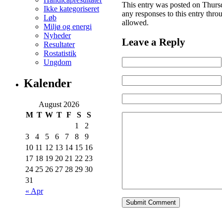
This entry was posted on Thursd
Ikke kategoriseret
any responses to this entry thro
Løb
allowed.
Miljø og energi
Nyheder
Leave a Reply
Resultater
Rostatistik
Ungdom
Kalender
August 2026
M
T
W
T
F
S
S
1
2
3
4
5
6
7
8
9
10
11
12
13
14
15
16
17
18
19
20
21
22
23
24
25
26
27
28
29
30
31
« Apr