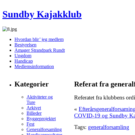
Sundby Kajakklub
Hvordan blir’ jeg medlem
Bestyrelsen
Amager Strandpark Rundt
Ungdom
Handicap
Medlemsinformation
Kategorier
Referat fra general
Aktiviteter og
Referatet fra klubbens or
Ture
Arkivet
«
Efterårsgeneralforsamin
Billeder
COVID-19 og Sundby Ka
Byggeprojektet
Fest
Tags:
generalforsamling
Generalforsamling
Handicapresultater