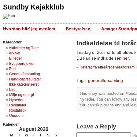
Sundby Kajakklub
Hvordan blir’ jeg medlem
Bestyrelsen
Amager Strandpa
Indkaldelse til for
Kategorier
Aktiviteter og Ture
Tirsdag d. 26. marts afholdes 
Arkivet
Du kan se indkaldelsen
her
.
Billeder
Byggeprojektet
«
Referat fra efterårsgeneralforsaml
Fest
Generalforsamling
Handicapresultater
Tags:
generalforsamling
Ikke kategoriseret
Løb
This entry was posted on Monday
Miljø og energi
Nyheder
. You can follow any res
Nyheder
You can skip to the end and leav
Resultater
Rostatistik
Ungdom
Kalender
Leave a Reply
August 2026
M
T
W
T
F
S
S
Na